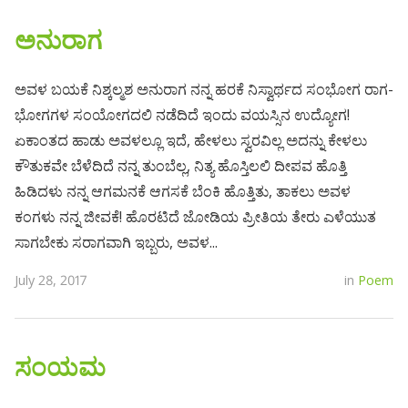
ಅನುರಾಗ
ಅವಳ ಬಯಕೆ ನಿಶ್ಕಲ್ಮಶ ಅನುರಾಗ ನನ್ನ ಹರಕೆ ನಿಸ್ವಾರ್ಥದ ಸಂಭೋಗ ರಾಗ-
ಭೋಗಗಳ ಸಂಯೋಗದಲಿ ನಡೆದಿದೆ ಇಂದು ವಯಸ್ಸಿನ ಉದ್ಯೋಗ!
ಏಕಾಂತದ ಹಾಡು ಅವಳಲ್ಲೂ ಇದೆ, ಹೇಳಲು ಸ್ವರವಿಲ್ಲ ಅದನ್ನು ಕೇಳಲು
ಕೌತುಕವೇ ಬೆಳೆದಿದೆ ನನ್ನ ತುಂಬೆಲ್ಲ, ನಿತ್ಯ ಹೊಸ್ತಿಲಲಿ ದೀಪವ ಹೊತ್ತಿ
ಹಿಡಿದಳು ನನ್ನ ಆಗಮನಕೆ ಆಗಸಕೆ ಬೆಂಕಿ ಹೊತ್ತಿತು, ತಾಕಲು ಅವಳ
ಕಂಗಳು ನನ್ನ ಜೀವಕೆ! ಹೊರಟಿದೆ ಜೋಡಿಯ ಪ್ರೀತಿಯ ತೇರು ಎಳೆಯುತ
ಸಾಗಬೇಕು ಸರಾಗವಾಗಿ ಇಬ್ಬರು, ಅವಳ...
July 28, 2017
in
Poem
ಸಂಯಮ