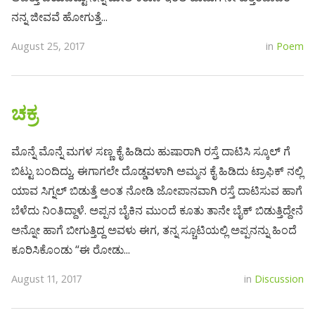
ನನ್ನ ಜೀವವೆ ಹೋಗುತ್ತೆ...
August 25, 2017
in
Poem
ಚಕ್ರ
ಮೊನ್ನೆ ಮೊನ್ನೆ ಮಗಳ ಸಣ್ಣ ಕೈ ಹಿಡಿದು ಹುಷಾರಾಗಿ ರಸ್ತೆ ದಾಟಿಸಿ ಸ್ಕೂಲ್ ಗೆ
ಬಿಟ್ಟು ಬಂದಿದ್ದು, ಈಗಾಗಲೇ ದೊಡ್ಡವಳಾಗಿ ಅಮ್ಮನ ಕೈ ಹಿಡಿದು ಟ್ರಾಫಿಕ್ ನಲ್ಲಿ
ಯಾವ ಸಿಗ್ನಲ್ ಬಿಡುತ್ತೆ ಅಂತ ನೋಡಿ ಜೋಪಾನವಾಗಿ ರಸ್ತೆ ದಾಟಿಸುವ ಹಾಗೆ
ಬೆಳೆದು ನಿಂತಿದ್ದಾಳೆ. ಅಪ್ಪನ ಬೈಕಿನ ಮುಂದೆ ಕೂತು ತಾನೇ ಬೈಕ್ ಬಿಡುತ್ತಿದ್ದೇನೆ
ಅನ್ನೋ ಹಾಗೆ ಬೀಗುತ್ತಿದ್ದ ಅವಳು ಈಗ, ತನ್ನ ಸ್ಚೂಟಿಯಲ್ಲಿ ಅಪ್ಪನನ್ನು ಹಿಂದೆ
ಕೂರಿಸಿಕೊಂಡು “ಈ ರೋಡು...
August 11, 2017
in
Discussion