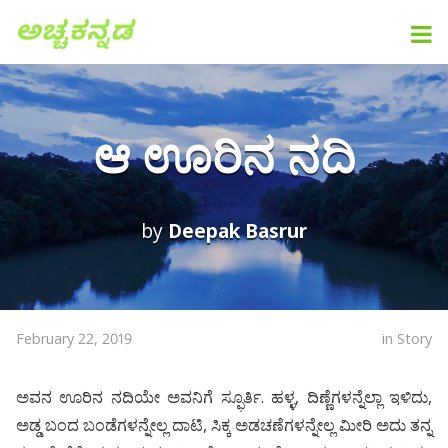
ಆ ಊರಿನ ನದಿ
by
Deepak Basrur
February 22, 2019
in
Story
ಅವನ ಊರಿನ ನದಿಯೇ ಅವನಿಗೆ ಸ್ಫೂರ್ತಿ. ಹಳ್ಳ, ದಿಣ್ಣೆಗಳನ್ನೆಲ್ಲಾ ಇಳಿದು,
ಅಡ್ಡ ಬಂದ ಬಂಡೆಗಳನ್ನೇಲ್ಲ ದಾಟಿ, ಸಿಕ್ಕ ಅಡಚಣೆಗಳನ್ನೇಲ್ಲ ಮೀರಿ ಅದು ತನ್ನ