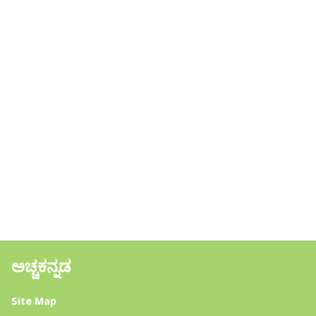
ಅಚ್ಚಕನ್ನಡ
Site Map