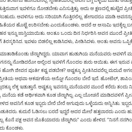
್ತಿರುವಾಗ ಇವಳಿಗೂ ನೋಡಬೇಕು ಎನಿಸುತ್ತಿತ್ತು. ಅದು ಆ ಕ್ಷಣದಲ್ಲಿ ಹುಟ್ಟಿದ ಪ್
ುದು. ಅವಳಿಗೂ ಅದು ಸರಿಯಾಗಿ ಗೊತ್ತಿರಲಿಲ್ಲ. ಹೇಗಾದರೂ ಮಾಡಿ ಅವನನ್ನು ನನ
ಹಿತೆಯರ ಹೊಟ್ಟೆ ಉರಿಸಬೇಕು ಎಂದುಕೊಂಡಳು. ಆದರೆ ಆ ಆಸಾಮಿ ಇದಕ್ಕೆಲ್ಲ ಬಗ
ಹಠ ಇನ್ನೂ ಜಾಸ್ತಿಯಾಯಿತು. ಅಂತೂ ಒಂದು ದಿನ ನಿರ್ಧರಿಸಿ ಅವನ ಮುಂದೆ ಪ್ರೀತಿ
ಿರಸ್ಕರಿಸಿದ. ಇವಳೂ ಬಿಡಲಿಲ್ಲ ಕಾಡಿಸಿದಳು, ಪೀಡಿಸಿದಳು. ಅಂತು ಅವನು ಒಪ್ಪ
 ಮಾತಾಡಿಕೊಂಡು ಚೆನ್ನಾಗಿದ್ದರು. ಯಾವಾಗ ಹುಡುಗಿಯ ಮನೆಯವರು ಅವಳಿಗೆ ಮ
ಗನನ್ನು ನೋಡಿದರೋ ಅಲ್ಲಿಂದ ಇವಳಿಗೆ ಗೊಂದಲ ಶುರು ಆಯಿತು. ಈಗ ಇರು
ೊತೆ ಹೋಗಿ ಜೀವನ ಪೂರ್ತಿ ಕಷ್ಟ ಪಡಬೇಕ? ಅಷ್ಟಕ್ಕೂ ಪ್ರೀತಿಸಿದವರೆಲ್ಲ ಮದುವೆ ಆ
ಪ್ರೀತಿಯ ಅಥವಾ ಆಕರ್ಷಣೆಯ ಅನ್ನೋ ಗೊಂದಲ ಬೇರೆ ಇದೆ. ಹೋಟೆಲ್, ಶಾಪಿ
ದಕ್ಕೂ ಲೆಕ್ಕ ಇಡುತ್ತಾನೆ. ಅಷ್ಟಕ್ಕೂ ಇವನನ್ನು ಮನೆಯವರ ಮುಂದೆ ಕರೆದು ತಂದು ನಿಲ
, ಮನೆಯ ಕಡೆ ಆರ್ಥಿಕವಾಗಿ ಕೂಡ ಚೆನ್ನಾಗಿಲ್ಲ. ಎಲ್ಲ ಯೋಚನೆ ಮಾಡಿದವಳಿಗೆ ಪ್ರೀ
ಳಿದ ಅವನಿಗೆ ಕೂಡ ಇಬ್ಬರು ಬೇರೆ ಬೇರೆ ಆಗುವುದು ಒಳ್ಳೆಯದು ಅನ್ನಿಸಿತು. ಇಬ್ಬರೂ
 ಹುಡುಕಿದರು. ಕುದುರೆ ಓಡಿಸಲು ಬರದೆ ಇದ್ದರೆ ಅದರ ಮೇಲೆ ಹತ್ತಬಾರದು ಎಂದು
. ಕೊನೆ ಪಕ್ಷ ಅವನ ಜೊತೆಯಾದರು ಚೆನ್ನಾಗಿರು” ಎಂದು ಹೇಳಿದ. ”ನಿನಗೆ ನನಗಿಂತ ಒಳ
ೆದು ಕೊಂಡಳು.