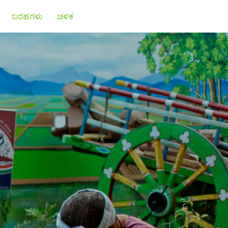
ಬರಹಗಳು
ಚಳಕ