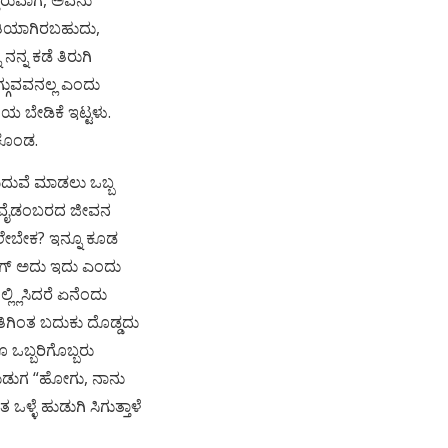
ರೀತಿಯಾಗಿರಬಹುದು,
್ನ ಕಡೆ ತಿರುಗಿ
್ಗುವವನಲ್ಲ ಎಂದು
ಯ ಬೇಡಿಕೆ ಇಟ್ಟಳು.
ಿಕೊಂಡ.
ದುವೆ ಮಾಡಲು ಒಬ್ಬ
ವ ವೈಡಂಬರದ ಜೀವನ
ಗಲೇಬೇಕ? ಇನ್ನೂ ಕೂಡ
ಂಗ್ ಅದು ಇದು ಎಂದು
್ಲ್ಲಿಸಿದರೆ ಏನೆಂದು
ತಿಗಿಂತ ಬದುಕು ದೊಡ್ಡದು
 ಒಬ್ಬರಿಗೊಬ್ಬರು
 ಹುಡುಗ “ಹೋಗು, ನಾನು
್ಳೆ ಹುಡುಗಿ ಸಿಗುತ್ತಾಳೆ