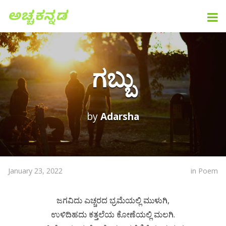
ಗಬ್ಬು
by
Adarsha
January 23, 2022
in
Poem
ಜಗವಿದು ಎಚ್ಚರದ ಭ್ರಮೆಯಲ್ಲಿ ಮುಳುಗಿ,
ಉಳಿದಿಹದು ಕತ್ತಲೆಯ ಕೋಣೆಯಲ್ಲಿ ಮಲಗಿ.