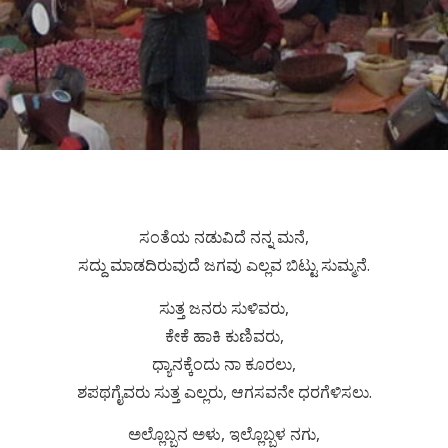
ಸಂತೆಯ ನಡುವಿದೆ ನನ್ನ ಮನೆ,
ಸದ್ದು ಮಾಡದಿರುವುದೆ ಜಗವು ಎಲ್ಲವ ಬಿಟ್ಟು ಸುಮ್ಮನೆ.
ಸುತ್ತ ಜನರು ಸುಳಿವರು,
ಕೇಕೆ ಹಾಕಿ ಕುಣಿವರು,
ಧ್ಯಾನಕ್ಕೆಂದು ನಾ ಕೂರಲು,
ಶಪಥಗೈವರು ಸುತ್ತ ಎಲ್ಲರು, ಆಗಸವನೇ ಧರಗೆಳಿಸಲು.
ಅಲ್ಲೊಬ್ಬನ ಅಳು, ಇಲ್ಲೊಬ್ಬಳ ನಗು,