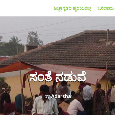
ಅಚ್ಚಕನ್ನಡದ ಹೃದಯದಲ್ಲಿ
ಬರೆದವರು
ಸಂತೆ ನಡುವೆ
by
Adarsha