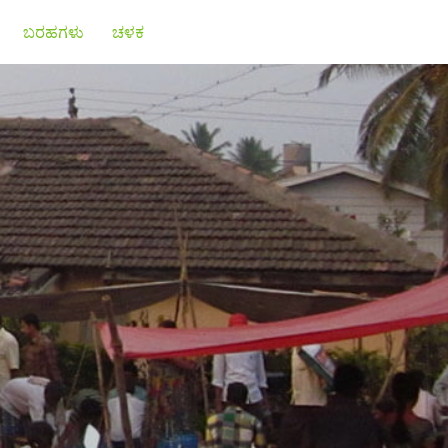
ಬರಹಗಳು
ಚಳಕ