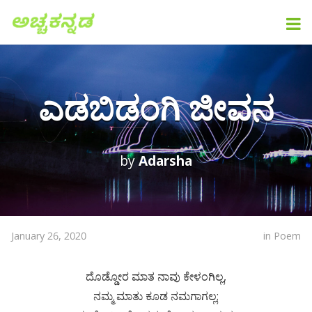
ಎಡಬಿಡಂಗಿ ಜೀವನ
by
Adarsha
January 26, 2020
in
Poem
ದೊಡ್ಡೋರ ಮಾತ ನಾವು ಕೇಳಂಗಿಲ್ಲ,
ನಮ್ಮ ಮಾತು ಕೂಡ ನಮಗಾಗಲ್ಲ;