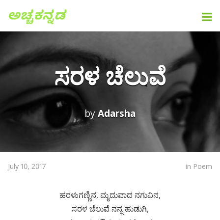
ಸರಳ ಚೆಲುವೆ
by
Adarsha
July 10, 2017
in
Poem
ಹರಳುಗಣ್ಣಿನ, ಮೃದುವಾದ ನಗುವಿನ,
ಸರಳ ಚೆಲುವೆ ನನ್ನ ಹುಡುಗಿ,