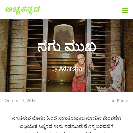
ನಗು ಮುಖ
by
Adarsha
October 7, 2016
in
Poem
ನಗುತಿರುವ ಮೊಗದ ಹಿಂದೆ ಸಾಗುತಿರುವುದು ನೋವಿನ ಮೆರವಣಿಗೆ
ವಿಧಿಯೇಕೆ ನಿಲ್ಲಿಸದೆ ನೀನು ನಡೆಸುತಿರುವೆ ನಿನ್ನ ಬರವಣಿಗೆ