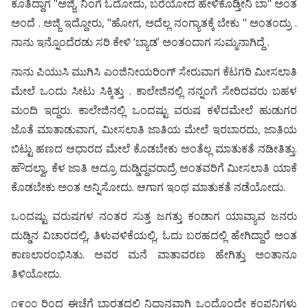
ಕೂತಿದ್ದಾಗ "ಅಜ್ಜಿ, ನಿಂಗೆ ಓದೋದು, ಬರೆಯೋದ ಹೇಳಿಕೊಡ್ತೀನಿ ಬಾ" ಅಂತ
ಅಂದೆ . ಅಜ್ಜಿ ಇದ್ದೋರು, "ಹೋಗ, ಅದೆಲ್ಲ ನಂಗ್ಯಾತಕ್ಕೆ ಬೇಕು " ಅಂತಂದ್ರು .
ನಾನು ಇನ್ನೊಂದೆರಡು ಸರಿ ಕೇಳಿ ‘ಬ್ಯಾಡ’ ಅಂತಂದಾಗ ಸುಮ್ಮನಾಗಿದ್ದೆ .
ನಾನು ಪಿಯುಸಿ ಮುಗಿಸಿ ಎಂಜಿನೀಯರಿಂಗ್ ಸೇರುವಾಗ ಕೆಟಗರಿ ಮೀಸಲಾತಿ
ಮೇಲೆ ಒಂದು ಸೀಟು ಸಿಕ್ಕಿತ್ತು . ಕಾಲೇಜಿನಲ್ಲಿ ನನ್ನಂಗೆ ಸೇರಿದವರು ಬಹಳ
ಮಂದಿ ಇದ್ದರು. ಕಾಲೇಜಿನಲ್ಲಿ ಒಂದಷ್ಟು ವರುಷ ಕಳೆದಮೇಲೆ ಹುಡುಗರ
ಜೊತೆ ಮಾತಾಡುವಾಗ, ಮೀಸಲಾತಿ ಜಾತಿಯ ಮೇಲೆ ಇರಬಾರದು, ಜಾತಿಯ
ಬಿಟ್ಟು ಹಣದ ಆಧಾರದ ಮೇಲೆ ಕೊಡಬೇಕು ಅಂತೆಲ್ಲ ಮಾತುಕತೆ ನಡೀತಿತ್ತು.
ಹೌದಲ್ವಾ, ಕೆಳ ಜಾತಿ ಆದ್ರೂ ದುಡ್ಡಿದ್ದವರಾದ್ರೆ ಅಂತವರಿಗೆ ಮೀಸಲಾತಿ ಯಾಕೆ
ಕೊಡಬೇಕು ಅಂತ ಅನ್ನಿಸೋದು. ಆಗಾಗ ಇಂಥ ಮಾತುಕತೆ ನಡೆಯೋದು.
ಒಂದಷ್ಟು ವರುಷಗಳ ನಂತರ ಸುತ್ತ ಜಗತ್ತು ಕಂಡಾಗ ಯಾವ್ಯಾವ ಜನರು
ದುಡ್ಡಿನ ವಿಚಾರದಲ್ಲಿ, ತಿಳುವಳಿಕೆಯಲ್ಲಿ, ಓದು ಬರಹದಲ್ಲಿ ಹೇಗಿದ್ದಾರೆ ಅಂತ
ಕಾಣಲಾರಂಭಿಸಿತು. ಅವರ ಮನೆ ವಾತಾವರಣ ಹೇಗಿತ್ತು ಅಂತಾನೂ
ತಿಳಿಯೋದು.
೧೯೦೦ ರಿಂದ ಈಚೆಗೆ ಭಾರತದಲ್ಲಿ ನಿಧಾನವಾಗಿ ಒಂದೊಂದೇ ಕಂಪನಿಗಳು