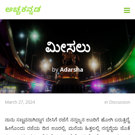
ಮೀಸಲು
by
Adarsha
March 27, 2024
in
Discussion
ನಾನು ಸಣ್ಣವನಾಗಿದ್ದಾಗ ಬೇಸಿಗೆ ರಜೆಗೆ ನನ್ನಜ್ಜನ ಊರಿಗೆ ಹೋಗಿ ಬರುತ್ತಿದ್ದೆ.
ಹೀಗೊಂದು ರಜೆಯ ದಿನ ಊರಲ್ಲಿ, ಮನೆಯ ಹಿತ್ತಲಲ್ಲಿ ನನ್ನಜ್ಜಿಯ ಜೊತೆ