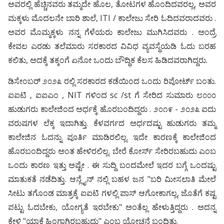
ಅವರಲ್ಲಿ ಹೆಚ್ಚಿನವರು ತಮ್ಮದೇ ಹೊಲ, ತೋಟಗಳ ಹೊಂದಿದವರಲ್ಲ, ಅವರ
ಮಕ್ಕಳು ಮೊದಲನೇ ಬಾರಿ ಶಾಲೆ, ITI / ಕಾಲೇಜು ಸೇರಿ ಓದಿದವರಾದವರು .
ಅವರ ಮೊಮ್ಮಕ್ಕಳು ನನ್ನ ಗೆಳೆಯರು ಕಾಲೇಜು ಮುಗಿಸಿದವರು . ಅಂದ್ರೆ
ಕೇವಲ ಎರಡು ತಲೆಮಾರು ಸರಕಾರದ ವಿವಿಧ ವ್ಯವಸ್ಥೆಯಡಿ ಓದು ಬರಹ
ಕಲಿತು, ಅದಕ್ಕೆ ತಕ್ಕಂಗೆ ಏನೋ ಒಂದು ಬೌದ್ಧಿಕ ಕೆಲಸ ಹಿಡಿದವರಾಗಿದ್ದರು.
ಡಿಸೇಂಬರ್ ೨೦೨೩ ರಲ್ಲಿ ಸರಕಾರದ ಕಡೆಯಿಂದ ಒಂದು ರಿಪೋರ್ಟ್ ಬಂತು.
ಐಐಟಿ , ಐಐಎಂ , NIT ಗಳಿಂದ sc /st ಗೆ ಸೇರಿದ ಸುಮಾರು ೮೦೦೦
ಹುಡುಗರು ಕಾಲೇಜಿಂದ ಅರ್ಧಕ್ಕೆ ಹೊರಬಂದಿದ್ದರು . ೨೦೧೯ - ೨೦೨೩ ಐದು
ವರುಷಗಳ ಲೆಕ್ಕ ಇದಾಗಿತ್ತು. ಕೆಳವರ್ಗದ ಅರ್ಧದಷ್ಟು ಹುಡುಗರು ತಮ್ಮ
ಕಾಲೇಜಿನ ಓದನ್ನು ಪೂರ್ತಿ ಮಾಡಿರಲಿಲ್ಲ. ಇದೇ ಕಾರಣಕ್ಕೆ ಕಾಲೇಜಿಂದ
ಹೊರಬಂದಿದ್ದರು ಅಂತ ಹೇಳಿರಲಿಲ್ಲ. ಬೇರೆ ಕೋರ್ಸ್ ಸೇರಿರಬಹುದು ಎಂಬ
ಒಂದು ಕಾರಣ ಇತ್ತು ಅಷ್ಟೇ . ಈ ಸುದ್ದಿ ಬಂದಮೇಲೆ ಇದರ ಬಗ್ಗೆ ಒಂದಷ್ಟು
ಮಾತುಕತೆ ನಡೆದಿತ್ತು. ಆನ್ಲೈನ್ ನಲ್ಲಿ ಬಹಳ ಜನ "ಬರಿ ಮೀಸಲಾತಿ ಮೇಲೆ
ಸೀಟು ತಗೊಂಡ ಮಾತ್ರಕ್ಕೆ ಐಐಟಿ ಗಳಲ್ಲಿ ಪಾಸ್ ಆಗೋಕಾಗಲ್ಲ, ಜೊತೆಗೆ ಕಷ್ಟ
ಪಟ್ಟು ಓದಬೇಕು, ಯೋಗ್ಯತೆ ಇರಬೇಕು" ಅಂತೆಲ್ಲ ಹೇಳುತ್ತಿದ್ದರು . ಅದನ್ನ
ಕೇಳಿ "ಯಾಕೆ ಹಿಂಗಾಗಿರಬಹುದು" ಎಂಬ ಯೋಚನೆ ಬಂದಿತು.