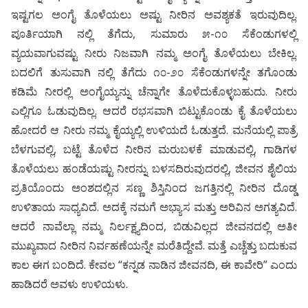
ಇಷ್ಟಗಲ ಅಂಗೈ ತೊಳೆಯಲು ಅಷ್ಟು ನೀರಿನ ಅವಶ್ಯಕತೆ ಇರುವುದಿಲ್ಲ.
ಪೂರ್ತಿಯಾಗಿ ನಲ್ಲಿ ತೆಗೆದು, ಸುಮಾರು ೫-೧೦ ಸೆಕೆಂಡುಗಳಲ್ಲಿ
ವ್ಯಯವಾಗುವಷ್ಟು ನೀರು ನಿಜವಾಗಿ ನಮ್ಮ ಅಂಗೈ ತೊಳೆಯಲು ಬೇಕಿಲ್ಲ.
ಬದಲಿಗೆ ತುಸುವಾಗಿ ನಲ್ಲಿ ತೆಗೆದು ೧೦-೨೦ ಸೆಕೆಂಡುಗಳನ್ನೇ ತಗೊಂಡು
ಕಡಿಮೆ ನೀರಲ್ಲಿ ಅಂಗೈಯ್ಯನ್ನು ಚೆನ್ನಾಗೇ ತೊಳೆದುಕೊಳ್ಳಬಹುದು. ನೀರು
ಎಲ್ಲಿಗೂ ಓಡುವುದಿಲ್ಲ. ಆದರೆ ರಭಸವಾಗಿ ಬಿಟ್ಟುಕೊಂಡು ಕೈ ತೊಳೆಯಲು
ಹೋದರೆ ಆ ನೀರು ನಮ್ಮ ಕೈಯ್ಯಲ್ಲಿ ಉಳಿಯದೆ ಓಡುತ್ತದೆ. ಮನೆಯಲ್ಲಿ ಪಾತ್ರೆ
ಬೆಳಗುವಲ್ಲಿ, ಬಟ್ಟೆ ತೊಳೆದ ನೀರಿನ ಮರುಬಳಕೆ ಮಾಡುವಲ್ಲಿ, ಗಾಡಿಗಳ
ತೊಳೆಯಲು ಹಂಡೆಯಷ್ಟು ನೀರನ್ನು ಬಳಸದಿರುವುದರಲ್ಲಿ, ಜೀವನ ಶೈಲಿಯ
ಪ್ರತಿಯೊಂದು ಅಂಶದಲ್ಲಿನ ಸಣ್ಣ ಶಿಸ್ತಿನಿಂದ ಜಗತ್ತಿನಲ್ಲಿ ನೀರಿನ ದೊಡ್ಡ
ಉಳಿತಾಯ ಸಾಧ್ಯವಿದೆ. ಅದಕ್ಕೆ ನಮಗೆ ಅಭ್ಯಾಸ ಮತ್ತು ಅರಿವಿನ ಅಗತ್ಯವಿದೆ.
ಆದರೆ ನಾವೆಲ್ಲಾ ನಮ್ಮ ನಿರ್ಲಕ್ಷ್ಯದಿಂದ, ಬಿಡುವಿಲ್ಲದ ಜೀವನದಲ್ಲಿ ಅತೀ
ಮುಖ್ಯವಾದ ನೀರಿನ ನಿರ್ವಹಣೆಯನ್ನೇ ಮರೆತಿದ್ದೇವೆ. ಮತ್ತೆ ಎಚ್ಚೆತ್ತು ಬದುಕುವ
ಕಾಲ ಈಗ ಬಂದಿದೆ. ಕೇವಲ “ಕನ್ನಡ ನಾಡಿನ ಜೀವನದಿ, ಈ ಕಾವೇರಿ” ಎಂದು
ಹಾಡಿದರೆ ಅವಳು ಉಳಿಯಳು.