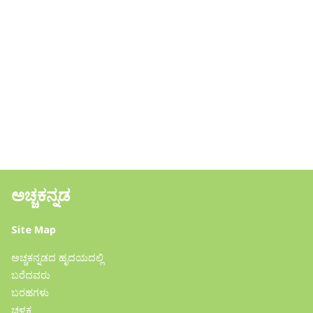
ಅಚ್ಚಕನ್ನಡ
Site Map
ಅಚ್ಚಕನ್ನಡದ ಹೃದಯದಲ್ಲಿ
ಬರೆದವರು
ಬರಹಗಳು
ಚಳಕ