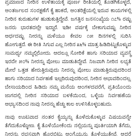
ಪ್ರಮಾಣದ ನೀರಿನ ಉಳಿತಾಯಕ್ಕೆ ಪೂರ್ಣ ರೀತಿಯಲ್ಲಿ ತೊಡಗಿಕೊಳ್ಳದೆ,
ಅಂತರ್ಜಲದ ಸಂರಕ್ಷಣೆಗೆ ಕೈ ಹಾಕದೆ, ಅಂತರಿಕ್ಷೆಯಲ್ಲಿ ಇರುವ ಕಾಯಗಳಲ್ಲಿ
ನೀರಿನ ಕುರುಹುಗಳ ಹುಡುಕುತ್ತಿದ್ದೇವೆ. ಜಗತ್ತಿನ ಜನಸಂಖ್ಯೆಯ ೧೭% ರಷ್ಟು
ಜನರು ಭಾರತದಲ್ಲೇ ಇದ್ದಾರೆ. ಇಡೀ ವರ್ಷಕ್ಕೆ ಬೇಕಾಗುವಷ್ಟು ನೀರಿನ
ಅರ್ಧದಷ್ಟು ನೀರನ್ನು ಮಳೆಯೂ ಕೇವಲ ೧೫ ದಿನಗಳಲ್ಲಿ ಸುರಿಸಿ
ಹೋಗುತ್ತದೆ. ಈ ರೀತಿ ಸಿಗುವ ಎಲ್ಲ ನೀರಿನ ೩೬% ಮಾತ್ರ ಹಿಡಿದಿಟ್ಟುಕೊಳ್ಳುವ
ಸಾಮರ್ಥ್ಯ ನಮ್ಮಲ್ಲಿರೋದು. ಅದಲ್ಲೂ ಸೋರಿಕೆ ಹಾಗು ಸರಿಯಾದ ವ್ಯವಸ್ಥೆ
ಇರದೇ ೫೦% ನೀರನ್ನು ಪೋಲು ಮಾಡುತಿದ್ದೇವೆ. ನಿಜವಾಗಿ ನೀರಿನ ಲಭ್ಯತೆ
ಮೇಲೆ ಒತ್ತಡ ಹೇರುತ್ತಿರುವುದು ನೀರನ್ನು ಪೋಲು ಮಾಡುತ್ತಿರುವುದರಿಂದ
ಹಾಗು ಸರಿಯಾದ ನಿರ್ವಹಣೆ ಇಲ್ಲದಿರುವುದರಿಂದ, ನೀರಿನ ಅಭಾವದಿಂದಲ್ಲ.
ಬೇಸಾಯದಿಂದ ಹಿಡಿದು ನಮ್ಮ ಮನೆಯ ಅಂಗಳದವರೆಗೆ, ಪ್ರತಿಯೊಂದು
ಜಾಗದಲ್ಲಿ ನೀರಿನ ಸರಿಯಾದ ಬಳಕೆಯಿಂದ, ಒಳ್ಳೆಯ ನಿರ್ವಹಣೆಯ
ಅಭ್ಯಾಸದಿಂದ ನಾವು ನೀರನ್ನು ಹೆಚ್ಚು ಕಾಲ ಉಳಿಸಿಕೊಳ್ಳಬಹುದು.
ನಾವು ಊಟವಾದ ನಂತರ ಕೈಯ್ಯನ್ನು ತೊಳೆದುಕೊಳ್ಳುವ ವಿಷಯವನ್ನೇ
ತೆಗೆದುಕೊಳ್ಳೋಣ. ಕೈ ತೊಳೆಯೋಕೆಂದು ನಲ್ಲಿಯನ್ನು ಪೂರ್ತಿಯಾಗಿ ತೆಗೆದು,
ನೀರನ್ನು ರಭಸವಾಗಿ ಹೊರಬಿಟ್ಟು ಅಂಗೈಯ್ಯನ್ನು ತೊಳೆಯುತ್ತೇವೆ. ಆದರೆ