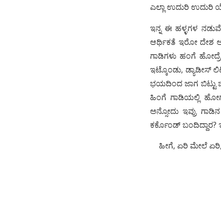
ಎಲ್ಲಾ ಉದುರಿ ಉದುರಿ
ಇನ್ನ ಈ ಹಳ್ಳಗಳ ನಡುವ
ಆರ್ಥಿಕತೆ ಇರೋ ದೇಶ ಅ
ಗಾಡಿಗಳು ಹಂಗೆ ಹೋದ್ರ
ಇಟ್ಕೊಂಡು, ಡ್ಯಾಡೀಸ್ ಲಿ
ಭಯದಿಂದ ಜಾಗ ಬಿಟ್ಟು ಬಿಡ್
ಹಿಂಗೆ ಗಾಡಿಯಲ್ಲಿ ಹೋ
ಅನ್ಸೋದು ಇವ್ರು ಗಾಡಿನ 
ಕರ್ಕೊಂಡ್ ಬಂದಿದ್ದಾರ? ಇ
ಹೀಗೆ, ಏರಿ ಮೇಲೆ ಏರಿ,