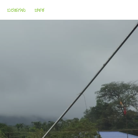
ಬರಹಗಳು
ಚಳಕ