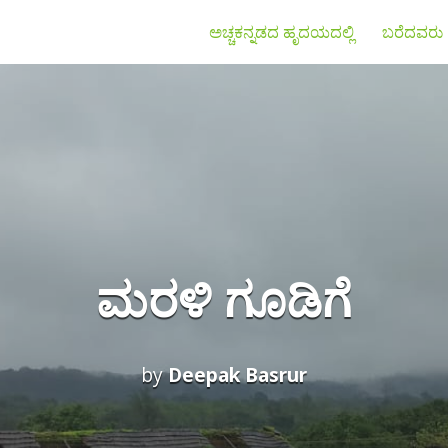
ಅಚ್ಚಕನ್ನಡದ ಹೃದಯದಲ್ಲಿ
ಬರೆದವರು
ಮರಳಿ ಗೂಡಿಗೆ
by
Deepak Basrur